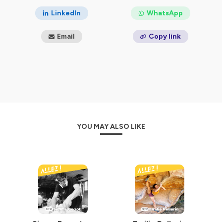
✉️ allez.podcast@gmail.com
LinkedIn
WhatsApp
Hébergé par Ausha. Visitez
ausha.co/politique-de-
Email
Copy link
confidentialite
pour plus d'informations.
YOU MAY ALSO LIKE