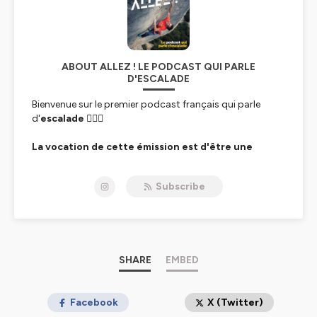
ABOUT ALLEZ ! LE PODCAST QUI PARLE
D'ESCALADE
Bienvenue sur le premier podcast français qui parle
d'
escalade 🧗‍♀️⛰️
La vocation de cette émission est d'être une
source d'inspiration et de motivation.
Nos invités te
font découvrir leur parcours, leurs anecdotes et leurs
Subscribe
secrets.
Ce que tu y trouveras
: des rencontres avec des
grimpeuses et grimpeurs de tous horizons, leur vision
de l'escalade, leurs méthodes pour progresser, leurs
sources de motivation, leurs récits de performances et
SHARE
EMBED
leurs moments marquants... comme si tu y étais.
👉 https://www.instagram.com/allezpodcast/
Facebook
X (Twitter)
👉 https://www.youtube.com/@AllezPodcast