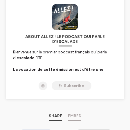
ABOUT ALLEZ ! LE PODCAST QUI PARLE
D'ESCALADE
Bienvenue sur le premier podcast français qui parle
d'
escalade 🧗‍♀️⛰️
La vocation de cette émission est d'être une
source d'inspiration et de motivation.
Nos invités te
font découvrir leur parcours, leurs anecdotes et leurs
Subscribe
secrets.
Ce que tu y trouveras
: des rencontres avec des
grimpeuses et grimpeurs de tous horizons, leur vision
de l'escalade, leurs méthodes pour progresser, leurs
sources de motivation, leurs récits de performances et
SHARE
EMBED
leurs moments marquants... comme si tu y étais.