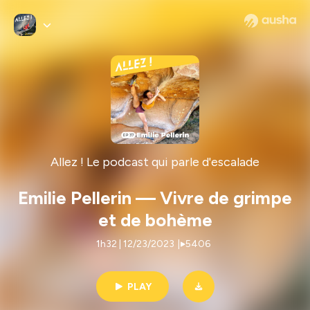
Allez ! Le podcast qui parle d'escalade
Emilie Pellerin — Vivre de grimpe
et de bohème
1h32 | 12/23/2023
|
5406
PLAY