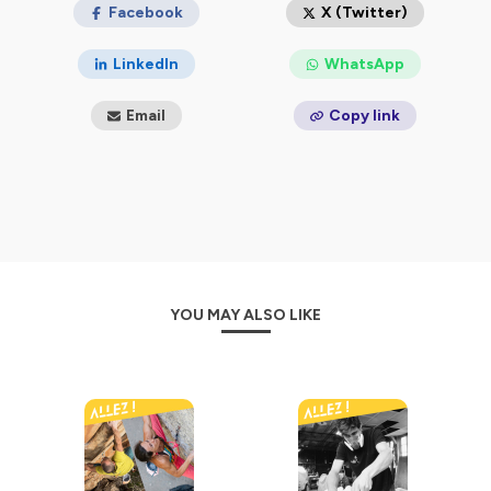
👉 https://www.instagram.com/allezpodcast/
Facebook
X (Twitter)
👉 https://www.youtube.com/@AllezPodcast
✉️ allez.podcast@gmail.com
LinkedIn
WhatsApp
Hébergé par Ausha. Visitez
ausha.co/politique-de-
Email
Copy link
confidentialite
pour plus d'informations.
YOU MAY ALSO LIKE