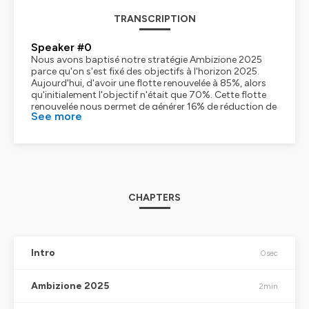
TRANSCRIPTION
Speaker #0
Nous avons baptisé notre stratégie Ambizione 2025
parce qu'on s'est fixé des objectifs à l'horizon 2025.
Aujourd'hui, d'avoir une flotte renouvelée à 85%, alors
qu'initialement l'objectif n'était que 70%. Cette flotte
renouvelée nous permet de générer 16% de réduction de
See more
nos émissions CO2 parce que forcément, moins de
consommation carburant, donc moins d'émissions
CO2.
Speaker #1
Jean-Luc, ça a dû être un sacré challenge.
Speaker #2
Oui, pendant les travaux, les opérations continuent.
CHAPTERS
Speaker #0
On l'a mesuré, on réduit d'environ 50% l'impact sonore.
Speaker #1
50% l'impact sonore.
Speaker #0
Intro
0sec
Il y a des aéroports, il y a des habitations, et c'est un vrai
sujet.
Ambizione 2025
2min
Speaker #1
Et donc ça, ce process, c'est pour chaque avion