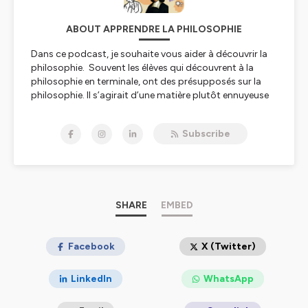
ABOUT APPRENDRE LA PHILOSOPHIE
Dans ce podcast, je souhaite vous aider à découvrir la
philosophie. Souvent les élèves qui découvrent à la
philosophie en terminale, ont des présupposés sur la
philosophie. Il s’agirait d’une matière plutôt ennuyeuse
pratiquée par des gens un peu « perchés » et dont on se
demande à quoi elle pourrait servir dans la vie. On sous-
Subscribe
entend alors souvent qu’elle pourrait bien ne servir à rien
! Alors qu’est-ce que la
philosophie ? Et à quoi sert-elle ? Parce que oui, je pense
que la philosophie est non seulement une discipline
passionnante mais également qu'elle peut être utile.
SHARE
EMBED
A mes yeux, La philosophie est un chemin vers la
connaissance de soi et du monde. En faisant de la
philosophie, vous allez vous interroger sur l'être humain.
Facebook
X (Twitter)
Quelle est sa nature ? Et d'ailleurs peut-on réellement
parler d'une nature humaine ? Quelles sont ses facultés
LinkedIn
WhatsApp
? De quoi parle-t-on quand on
parle de conscience ? Ou d'inconscient ? La conscience