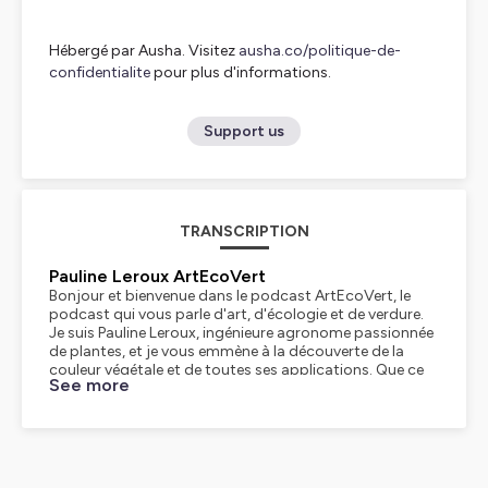
Hébergé par Ausha. Visitez
ausha.co/politique-de-
confidentialite
pour plus d'informations.
Support us
TRANSCRIPTION
Pauline Leroux ArtEcoVert
Bonjour et bienvenue dans le podcast ArtEcoVert, le
podcast qui vous parle d'art, d'écologie et de verdure.
Je suis Pauline Leroux, ingénieure agronome passionnée
de plantes, et je vous emmène à la découverte de la
couleur végétale et de toutes ses applications. Que ce
See more
soit dans le textile, l'ameublement, l'artisanat, la
décoration et dans d'autres domaines, chaque jeudi et
samedi à 7h30, je vous propose des épisodes riches
avec des invités passionnants. pour approfondir le sujet
de la couleur végétale sur toute la chaîne de valeur. Mon
but, fédérer et démocratiser la couleur végétale dans le