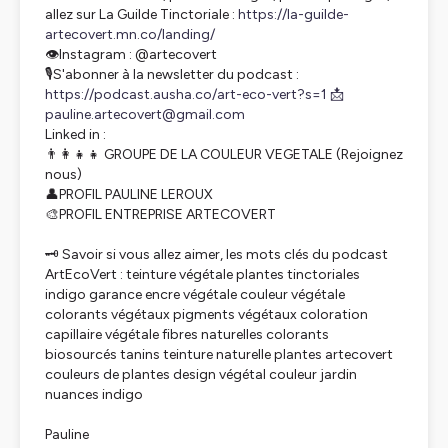
allez sur La Guilde Tinctoriale :
https://la-guilde-
artecovert.mn.co/landing/
👁️Instagram : @artecovert
🎙️S'abonner à la newsletter du podcast :
https://podcast.ausha.co/art-eco-vert?s=1
📩
pauline.artecovert@gmail.com
Linked in :
👨‍👩‍👧‍👧 GROUPE DE LA COULEUR VEGETALE (Rejoignez
nous)
👤PROFIL PAULINE LEROUX
🎨PROFIL ENTREPRISE ARTECOVERT
🗝️ Savoir si vous allez aimer, les mots clés du podcast
ArtEcoVert : teinture végétale plantes tinctoriales
indigo garance encre végétale couleur végétale
colorants végétaux pigments végétaux coloration
capillaire végétale fibres naturelles colorants
biosourcés tanins teinture naturelle plantes artecovert
couleurs de plantes design végétal couleur jardin
nuances indigo
Pauline