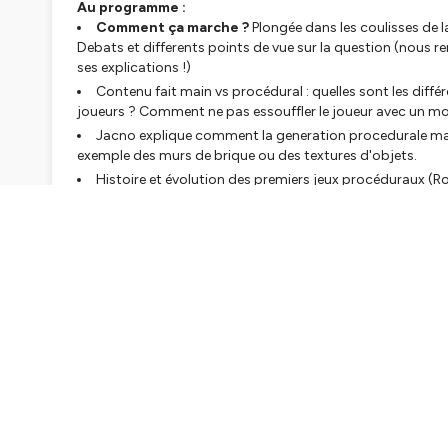
Au programme :
Comment ça marche ?
Plongée dans les coulisses de la
Debats et differents points de vue sur la question (nous r
ses explications !)
Contenu fait main vs procédural : quelles sont les diff
joueurs ? Comment ne pas essouffler le joueur avec un m
Jacno explique comment la generation procedurale marc
exemple des murs de brique ou des textures d'objets.
Histoire et évolution des premiers jeux procéduraux (Ro
ces univers générés par des lignes de code (Rimworld, Min
Débat joueur : une infinité de possibilités, mais un m
algorithme ?
On finit par avoir de grandes discussions sur les IA et l'I
Focus sur FibreTigre
:
Le projet abandonné qu’il aimerait revoir à la vie.
Son point de vue sur le travail de Narrative Designer dan
Si vous voulez suivre Fibre :
son compte X/Twitter :
https://x.com/fibretigre?s=21
Bluesky :
https://bsky.app/profile/fibretigre.com
Twitch :
https://www.twitch.tv/fibretigre