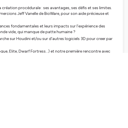
 création procédurale : ses avantages, ses défis et ses limites.
emercions Jeff Vanelle de BioWare, pour son aide précieuse et
érences fondamentales et leurs impacts sur l’expérience des
onde vide, qui manque de patte humaine ?
he sur Houdini et/ou sur d'autres logiciels 3D pour creer par
gue, Elite, Dwarf Fortress…) et notre première rencontre avec
ecraft, No Man Sky ou Caves of Qud).
anque d’âme ? Peut-on être attaché à un monde conçu par un
A générative...
s les jeux vidéo aujourd'hui.