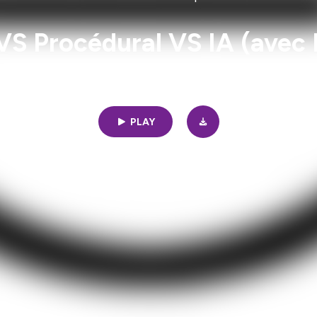
VS Procédural VS IA (avec 
1h17 | 04/01/2025
|
539
PLAY