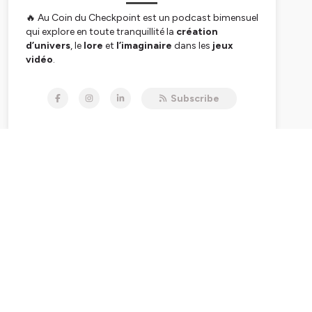
🔥 Au Coin du Checkpoint est un podcast bimensuel
qui explore en toute tranquillité la
création
d’univers
, le
lore
et
l’imaginaire
dans les
jeux
vidéo
.
Au programme : des histoires, du débat, et des
outils narratifs pour inspirer vos propres créations...
Subscribe
+ un petit feu de camp qui crépite.
Soutenez-nous maintenant sur Patreon en devenant
un
Compagnon du Checkpoint !
Accédez à des
avantages exclusifs et ludiques
…
et offrez-nous un bon café ou une tournée de bières!
👉
patreon.com/AucoinduCheckpoint
Hébergé par Ausha. Visitez
ausha.co/politique-de-
confidentialite
pour plus d'informations.