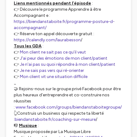
Liens mentionnés pendant l’épisode
:
👉 Découvre le programme Apprendre à être
Accompagnant·e :
https://biendanstaboite.fr/programme-posture-d-
accompagnant/
👉 Réserve ton appel découverte gratuit :
https://calendly.com/laurabesson
/
Tous les GDA
:
👉
Mon client ne sait pas ce qu’il veut
👉
J'ai peur des émotions de mon client/patient
👉
Je n'ai pas su quoi répondre à mon client/patient
👉
Je ne sais pas vers qui ré-orienter
👉
Mon client vit une situation difficile
_
🤝 Rejoins-nous sur le groupe privé Facebook pour être
plus heureux d’entreprendre et co-construire nos
réussites
:
www.facebook.com/groups/biendanstaboitegroupe/
👆Construis un business qui respecte ta liberté
:
biendanstaboite.fr/coaching-sur-mesure
/
🎼
Musique
:
Musique proposée par La Musique Libre