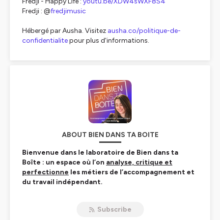
Fredji - Happy Life :
youtu.be/XDW4sWXF8S4
Fredji : @
fredjimusic
Hébergé par Ausha. Visitez
ausha.co/politique-de-
confidentialite
pour plus d'informations.
ABOUT BIEN DANS TA BOITE
Bienvenue dans le laboratoire de Bien dans ta
Boîte : un espace où l’on
analyse, critique et
perfectionne
les métiers de l’accompagnement et
du travail indépendant.
Le podcast destiné aux accompagnant·es et aux
Subscribe
travailleur·ses indépendant·es qui souhaitent
analyser