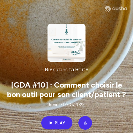
Bien dans ta Boite
[GDA #10] : Comment choisir le
bon outil pour son client/patient ?
15min | 07/01/2022
PLAY