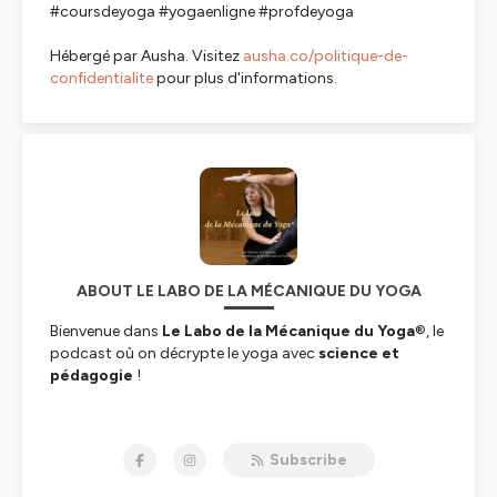
#coursdeyoga #yogaenligne #profdeyoga
Hébergé par Ausha. Visitez
ausha.co/politique-de-
confidentialite
pour plus d'informations.
ABOUT LE LABO DE LA MÉCANIQUE DU YOGA
Bienvenue dans
Le Labo de la Mécanique du Yoga
®, le
podcast où on décrypte le yoga avec
science et
pédagogie
!
Moi, c’est Marion Le Fournier : j’ai un doctorat en
physique, mais j’ai troqué les équations de
Subscribe
l’aéronautique pour
la mécanique du corps humain
. Je
suis prof de yoga, formatrice, et j’ai créé
la méthode Le