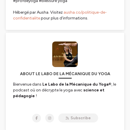
#profdeyoga #blessure yoga
Hébergé par Ausha. Visitez
ausha.co/politique-de-
confidentialite
pour plus d'informations.
ABOUT LE LABO DE LA MÉCANIQUE DU YOGA
Bienvenue dans
Le Labo de la Mécanique du Yoga
®, le
podcast où on décrypte le yoga avec
science et
pédagogie
!
Moi, c’est Marion Le Fournier : j’ai un doctorat en
physique, mais j’ai troqué les équations de
Subscribe
l’aéronautique pour
la mécanique du corps humain
. Je
suis prof de yoga, formatrice, et j’ai créé
la méthode Le