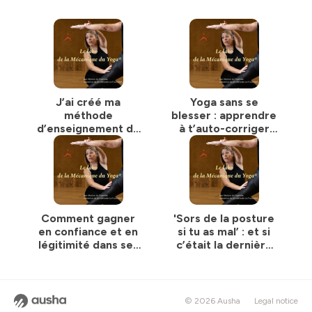
J’ai créé ma
Yoga sans se
méthode
blesser : apprendre
d’enseignement de
à t’auto-corriger
Yoga mais je n’en
avec des
avais pas
accessoires
conscience jusque
là
Comment gagner
'Sors de la posture
en confiance et en
si tu as mal’ : et si
légitimité dans ses
c’était la dernière
cours de Yoga ?
consigne à donner ?
© 2026 Ausha
Legal notice