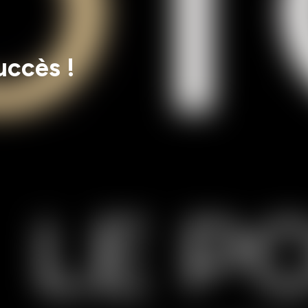
uccès !