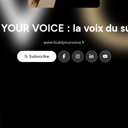
YOUR VOICE : la voix du s
www.buildyourvoice.fr
Subscribe