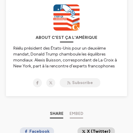
ABOUT C'EST ÇA L'AMÉRIQUE
Réélu président des États-Unis pour un deuxième
mandat, Donald Trump chamboule les équilibres
mondiaux. Alexis Buisson, correspondant de
La Croix
à
New York, part à la rencontre d’experts francophones
des États-Unis pour décrypter les bouleversements
post-élection dans la saison 4 de notre podcast "C’est
Subscribe
ça l’Amérique".
Entre tensions politiques, fractures sociales et défis
économiques, chaque épisode donne la parole à celles
et ceux qui vivent dans l’Amérique de Donald Trump et
analysent au quotidien les mutations du pays.
SHARE
EMBED
"C’est ça l’Amérique" est un podcast de
La Croix,
à
retrouver tous les mois, jusqu’en janvier 2026.
Facebook
X (Twitter)