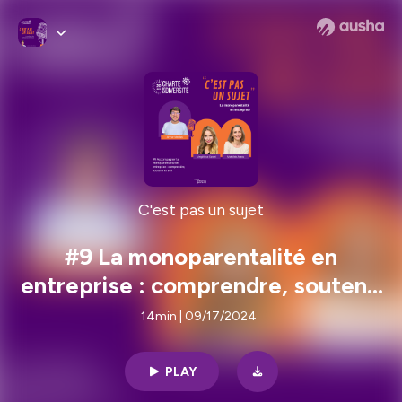
C'est pas un sujet
#9 La monoparentalité en
entreprise : comprendre, soutenir
et agir
14min | 09/17/2024
PLAY