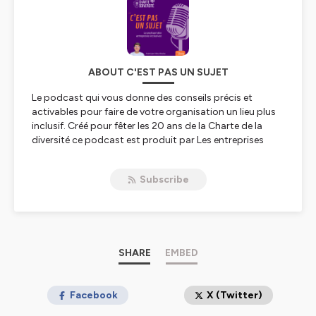
ABOUT C'EST PAS UN SUJET
Le podcast qui vous donne des conseils précis et
activables pour faire de votre organisation un lieu plus
inclusif. Créé pour fêter les 20 ans de la Charte de la
diversité ce podcast est produit par Les entreprises
pour la Cité, association engagée depuis près de 40
ans dans l’innovation sociale autour de 3 piliers : la
Subscribe
Diversité et l’Inclusion, l’égalité des chances, et le
mécénat.
Hébergé par Ausha. Visitez
ausha.co/politique-de-
confidentialite
pour plus d'informations.
SHARE
EMBED
Facebook
X (Twitter)