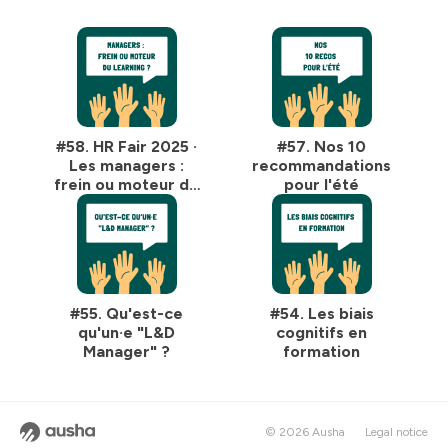
confidentialite
pour plus d'informations.
#58. HR Fair 2025 ·
#57. Nos 10
Les managers :
recommandations
frein ou moteur de
pour l'été
la transformation
learning ? ·
Discussion avec
Pierre Léman
#55. Qu'est-ce
#54. Les biais
qu'un·e "L&D
cognitifs en
Manager" ?
formation
© 2026 Ausha
Legal notice