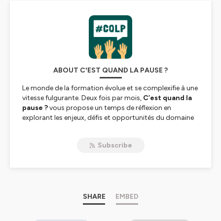
ABOUT C'EST QUAND LA PAUSE ?
Le monde de la formation évolue et se complexifie à une
vitesse fulgurante. Deux fois par mois,
C’est quand la
pause ?
vous propose un temps de réflexion en
explorant les enjeux, défis et opportunités du domaine
pour vous permettre d’appréhender sereinement le
futur de l’apprentissage.
Subscribe
Chaque épisode suit une recette similaire, mobilise des
ingrédients identiques, mais vous propose une
expérience unique.
Nos actualités ·
Jérôme, Lionel & Nicolas vous
partagent leurs explorations et évolutions personnelles
SHARE
EMBED
dans le monde de la formation.
Une exploration :
À tour de rôle, Jérôme, Lionel &