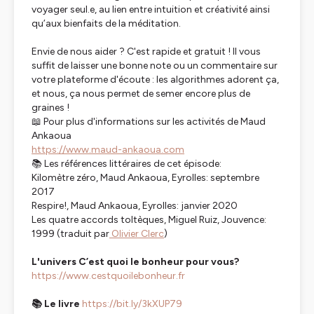
voyager seul.e, au lien entre intuition et créativité ainsi
qu’aux bienfaits de la méditation.
Envie de nous aider ? C'est rapide et gratuit ! Il vous
suffit de laisser une bonne note ou un commentaire sur
votre plateforme d'écoute : les algorithmes adorent ça,
et nous, ça nous permet de semer encore plus de
graines !
📖 Pour plus d'informations sur les activités de Maud
Ankaoua
https://www.maud-ankaoua.com
📚 Les références littéraires de cet épisode:
Kilomètre zéro
, Maud Ankaoua, Eyrolles: septembre
2017
Respire!
, Maud Ankaoua, Eyrolles: janvier 2020
Les quatre accords toltèques
, Miguel Ruiz, Jouvence:
1999 (traduit par
Olivier Clerc
)
L'univers C’est quoi le bonheur pour vous?
https://www.cestquoilebonheur.fr
📚 Le livre
https://bit.ly/3kXUP79