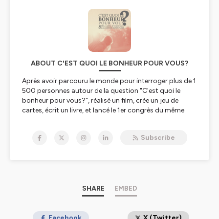
ABOUT C'EST QUOI LE BONHEUR POUR VOUS?
Après avoir parcouru le monde pour interroger plus de 1
500 personnes autour de la question "C'est quoi le
bonheur pour vous?", réalisé un film, crée un jeu de
cartes, écrit un livre, et lancé le 1er congrès du même
nom, Julien Peron revient chaque semaine avec un
entretien dans lequel il aborde, avec ses invité.e.s, des
Subscribe
questions relatives au bonheur, à la connaissance de
soi, aux médecines douces et au bien-être.
https://www.cestquoilebonheur.fr/
L’objectif principal du podcast est de découvrir ce que
le bonheur signifie pour chaque invité, ainsi que les
SHARE
EMBED
moyens par lesquels ils l’ont trouvé ou le recherchent
dans leur vie. Les invités sont des personnalités
inspirantes issues de divers horizons tels que les
Facebook
X (Twitter)