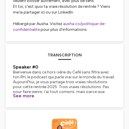
veulent bosser autrement, avec plus de sens.
Et toi, c’est quoi ta vraie résolution de rentrée ? Viens
me la partager ici ou sur LinkedIn.
Hébergé par Ausha. Visitez
ausha.co/politique-de-
confidentialite
pour plus d'informations.
TRANSCRIPTION
Speaker #0
Bienvenue dans ce hors-série du Café sans filtre avec
ton RH, le podcast qui parle vrai sur le monde du travail.
Aujourd'hui, je vous partage trois vraies résolutions
pour cette rentrée 2025. Trois vraies résolutions. Pas
pour faire genre, j'ai tout compris, mais parce que,
See more
comme beaucoup, j'essaie de rester cohérente entre ce
que je fais, ce que je pense et ce que je dis. Dans mon
cas, ça passe par mes rôles de chef d'entreprise, de
consultante en conduite du changement et de femme,
tout simplement. Belle transition avec ma résolution
numéro 1 d'ailleurs, qui est de ne plus planifier
d'engagement important pendant mes règles. Pendant