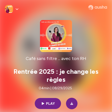
Café sans filtre ... avec ton RH
Rentrée 2025 : je change les
règles
04min | 08/29/2025
PLAY