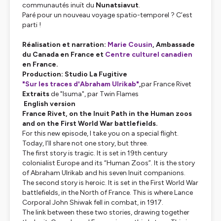
communautés inuït du
Nunatsiavut
.
Paré pour un nouveau voyage spatio-temporel ? C’est
parti !
Réalisation et narration
:
Marie Cousin
, Ambassade
du Canada en France et
Centre culturel canadien
en France.
Production
: Studio La Fugitive
"Sur les traces d'Abraham Ulrikab"
,
par France Rivet
Extraits
de "
Isuma
", par Twin Flames
English version
France Rivet, on the Inuit Path in the Human zoos
and on the First World War battlefields.
For this new episode, I take you on a special flight.
Today, I’ll share not one story, but three.
The first story is tragic. It is set in 19th century
colonialist Europe and its “Human Zoos”. It is the story
of Abraham Ulrikab and his seven Inuit companions.
The second story is heroic. It is set in the First World War
battlefields, in the North of France. This is where Lance
Corporal John Shiwak fell in combat, in 1917.
The link between these two stories, drawing together