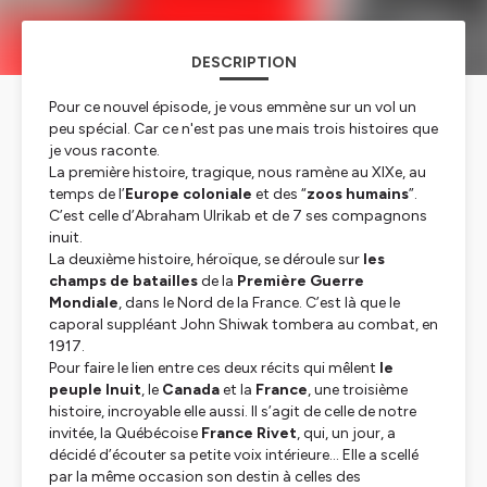
DESCRIPTION
Pour ce nouvel épisode, je vous emmène sur un vol un
peu spécial. Car ce n'est pas une mais trois histoires que
je vous raconte.
La première histoire, tragique, nous ramène au XIXe, au
temps de l’
Europe coloniale
et des “
zoos humains
”.
C’est celle d’Abraham Ulrikab et de 7 ses compagnons
inuit.
La deuxième histoire, héroïque, se déroule sur
les
champs de batailles
de la
Première Guerre
Mondiale
, dans le Nord de la France. C’est là que le
caporal suppléant John Shiwak tombera au combat, en
1917.
Pour faire le lien entre ces deux récits qui mêlent
le
peuple Inuit
, le
Canada
et la
France
, une troisième
histoire, incroyable elle aussi. Il s’agit de celle de notre
invitée, la Québécoise
France Rivet
, qui, un jour, a
décidé d’écouter sa petite voix intérieure… Elle a scellé
par la même occasion son destin à celles des