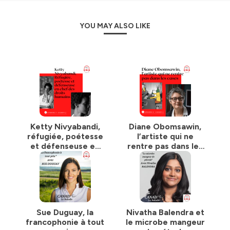
With our
podcast
we have decided to take to the AIR !
In Season 1, discover and explore the
richness and
YOU MAY ALSO LIKE
diversity of Canadian culture
through interviews
with
artists
,
authors
and
museum curators
visiting
France.
After this first round of at-home cultural travel, in
season 2, I will introduce you to some equally inspired
and committed Canadians. Individuals who will take us
with them on their journeys, share with us their
struggles and values
.
Together, we will talk about what brings us together,
about what matters ...
gender equality
, the
Ketty Nivyabandi,
Diane Obomsawin,
environment
,
reconciliation
,
defending
our
réfugiée, poétesse
l’artiste qui ne
linguistic identity
,
culture
... And many other places
et défenseuse en
rentre pas dans les
Une série réalisée par Marie Cousin, Ambassade du
chef des droits
cases
Canada en France, avec les studios La Fugitive.
humains
@cc_canadien @ambcanfrance @MCousin_AmbCan
Hébergé par Ausha. Visitez
ausha.co/politique-de-
Sue Duguay, la
Nivatha Balendra et
confidentialite
pour plus d'informations.
francophonie à tout
le microbe mangeur