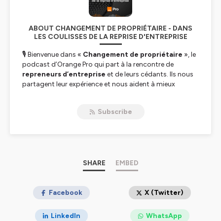
ABOUT CHANGEMENT DE PROPRIÉTAIRE - DANS
LES COULISSES DE LA REPRISE D'ENTREPRISE
🎙️ Bienvenue dans «
Changement de propriétaire
», le
podcast d’Orange Pro qui part à la rencontre de
repreneurs d’entreprise
et de leurs cédants. Ils nous
partagent leur expérience et nous aident à mieux
comprendre
le fonctionnement et les enjeux
de la
reprise d’entreprise.
Subscribe
🗓️ Découvrez une fois par mois le
témoignage
d’entrepreneurs
qui ont fait le choix du rachat plutôt
que de la création. Une
aventure entrepreneuriale
qui comprend son lot de défis : entre la
recherche de
la bonne entreprise
SHARE
, les
négociations
EMBED
et la
prise en
main,
composer avec l’existant nécessite une bonne
dose d’adaptation et de courage.
Côté
cédant
Facebook
, les challenges sont aussi nombreux :
X (Twitter)
Comment trouver la bonne personne
à qui céder «
son bébé »
?
LinkedIn
WhatsApp