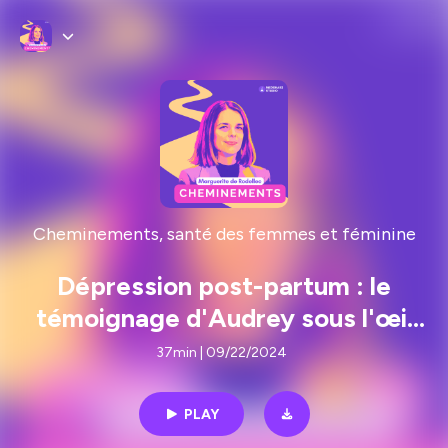
Cheminements, santé des femmes et féminine
Dépression post-partum : le
témoignage d'Audrey sous l'œil
d'une professionnelle de santé
37min | 09/22/2024
PLAY