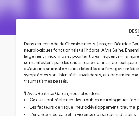
DES
Dans cet épisode de
Cheminements
, je reçois Béatrice Ga
neurologiques fonctionnels) à l’hôpital À Vie Saine. Ense
largement méconnus et pourtant très fréquents – ils repré
se manifestent par des crises ressemblant à de l’épilepsie
qu’aucune anomalie ne soit détectée par l’imagerie médica
symptômes sont bien réels, invalidants, et concernent m
traumatismes passés.
🎙️ Avec Béatrice Garcin, nous abordons :
Ce que sont réellement les troubles neurologiques fonc
Les facteurs de risque : neurodéveloppement, trauma,
L’errance médicale et la violence du parcours de soins
Le rôle central de la dissociation et des mécanismes de
La création d’une unité pluridisciplinaire pour une prise
L’importance de faire participer les patient·es aux proj