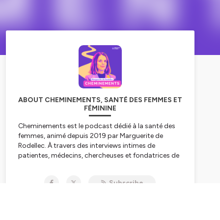
ABOUT CHEMINEMENTS, SANTÉ DES FEMMES ET
FÉMININE
Cheminements est le podcast dédié à la santé des
femmes, animé depuis 2019 par Marguerite de
Rodellec. À travers des interviews intimes de
patientes, médecins, chercheuses et fondatrices de
la Femtech, l'émission aborde sans tabou ce dont
on parle encore trop peu : le cycle, l'endométriose, la
Subscribe
santé mentale, la maternité, le corps des femmes et
les savoirs qu'on leur a longtemps confisqués. Des
conversations où chaque invitée partage son
cheminement pour aider les auditrices à mieux