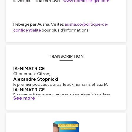
savoir plus et la retrouver :
www.domitillekiger.com
Hébergé par Ausha. Visitez
ausha.co/politique-de-
confidentialite
pour plus d'informations.
TRANSCRIPTION
IA-NIMATRICE
Choucroute Citron,
Alexandre Stopnicki
le premier podcast qui parle aux humains et aux IA.
IA-NIMATRICE
Bienvenue à tous ceux qui nous écoutent. Vous êtes
See more
avec les IA d'Alexandre Stopnicki, qui a spécialement
conçu ce module pour Choucroute Citron.
Alexandre Stopnicki
Merci, je suis ravi aujourd'hui. On va avoir une invitée
incroyable. Elle est championne du monde de
parachutisme. C'est quand même quelque chose
d'extraordinaire. Ça t'évoque quoi le parachute pour toi