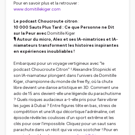
Pour en savoir plus et la retrouver :
www.domitillekiger.com
Le podcast Choucroute citron
:
10 000 Sauts Plus Tard : Ce que Personne ne Dit
sur la Peur avec
Domitille Kiger
🎙️ Autour du micro, Alex et ses IA-nimatrices et IA-
niamateurs transforment les histoires inspirantes
en expériences inoubliables !
Embarquez pour un voyage vertigineux avec "le
podcast Choucroute Citron" ! Alexandre Stopnicki et
son IA-niamateur plongent dans l'univers de Domitille
Kiger, championne du monde de free fly, où la chute
libre devient une danse artistique en 3D. Comment une
ado de 15 ans devient-elle une légende du parachutisme
? Quels risques audacieux a-t-elle pris pour faire vibrer
les juges à Dubaï ? Entre figures tête en bas, stress de
compétition et une IA qui décortique l'adrénaline, cet
épisode révèle les coulisses d'un sport extrême et les
clés pour oser l'impossible. Cliquez pour un saut sans
parachute dans un récit qui va vous scotcher ! Pour en