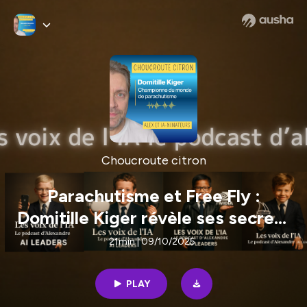
Choucroute citron
Parachutisme et Free Fly :
Domitille Kiger révèle ses secrets
de championne du monde.
21min | 09/10/2025
PLAY