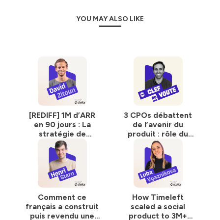
YOU MAY ALSO LIKE
[REDIFF] 1M d’ARR
3 CPOs débattent
en 90 jours : La
de l’avenir du
stratégie de
produit : rôle du
lancement de
CPO, impact IA,
Submagic
qualité produits
Comment ce
How Timeleft
français a construit
scaled a social
puis revendu une
product to 3M+