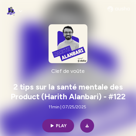
Clef de voûte
2 tips sur la santé mentale des
Product (Harith Alanbari) - #122
11min | 07/25/2025
PLAY