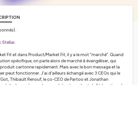
CRIPTION
bonnés).
 Stellar
.
t Fit et dans Product/Market Fit, il y a le mot “marché”. Quand
ion spécifique, on parle alors de marché à évangéliser, qui
n produit cartonne rapidement. Mais avec le bon message et la
 peut fonctionner. J’ai d’ailleurs échangé avec 3 CEOs qui le
 Got, Thibault Renouf, le co-CEO de Partoo et Jonathan
oduits à succès sur des marchés nécessitant de l’éducation. Je
tialite
pour plus d'informations.