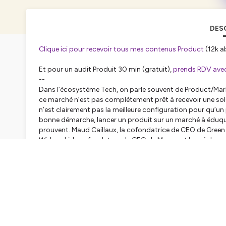
DES
Clique ici pour recevoir tous mes contenus Product
(12k a
Et pour un audit Produit 30 min (gratuit),
prends RDV avec
--
Dans l’écosystème Tech, on parle souvent de Product/Marke
ce marché n’est pas complètement prêt à recevoir une solut
n’est clairement pas la meilleure configuration pour qu’u
bonne démarche, lancer un produit sur un marché à éduquer
prouvent. Maud Caillaux, la cofondatrice de CEO de Green
Widawski, le cofondateur de CEO de Maze ont lancé des pr
te laisse découvrir comment ils ont fait.
---
💥 Pour apporter ton soutien au podcast :
1. Abonne-toi pour ne rien manquer 🔔
2. Laisse un super avis sur
Apple podcast
ou
Spotify
❤️
Hébergé par Ausha. Visitez
ausha.co/politique-de-confiden