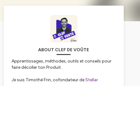
ABOUT CLEF DE VOÛTE
Apprentissages, méthodes, outils et conseils pour
faire décoller ton Produit.
Je suis Timothé Frin, cofondateur de
Stellar
.
Ma mission : aider les startups à créer les produits
tech de demain.
Subscribe
Clef de voûte, c'est le podcast Product pour celles
et ceux qui bâtissent les futurs produits
indispensables de demain.
Chaque semaine, j'invite des entrepreneurs, des
CTO, des VC, des designers à me parler de Produit.
L'objectif de Clef de voûte est que tu puisses