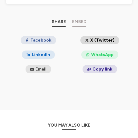
Hébergé par Ausha. Visitez
ausha.co/politique-de-
confidentialite
pour plus d'informations.
SHARE
EMBED
Facebook
X (Twitter)
LinkedIn
WhatsApp
Email
Copy link
YOU MAY ALSO LIKE