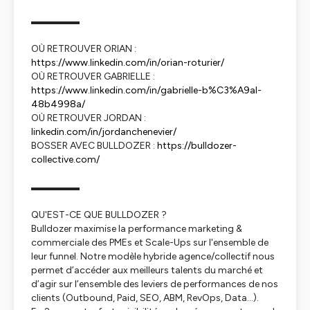
▬▬▬▬▬
OÙ RETROUVER ORIAN :
https://www.linkedin.com/in/orian-roturier/
OÙ RETROUVER GABRIELLE :
https://www.linkedin.com/in/gabrielle-b%C3%A9al-
48b4998a/
OÙ RETROUVER JORDAN :
linkedin.com/in/jordanchenevier/
BOSSER AVEC BULLDOZER :
https://bulldozer-
collective.com/
▬▬▬▬▬
QU'EST-CE QUE BULLDOZER ?
Bulldozer maximise la performance marketing &
commerciale des PMEs et Scale-Ups sur l'ensemble de
leur funnel. Notre modèle hybride agence/collectif nous
permet d’accéder aux meilleurs talents du marché et
d’agir sur l’ensemble des leviers de performances de nos
clients (Outbound, Paid, SEO, ABM, RevOps, Data…).