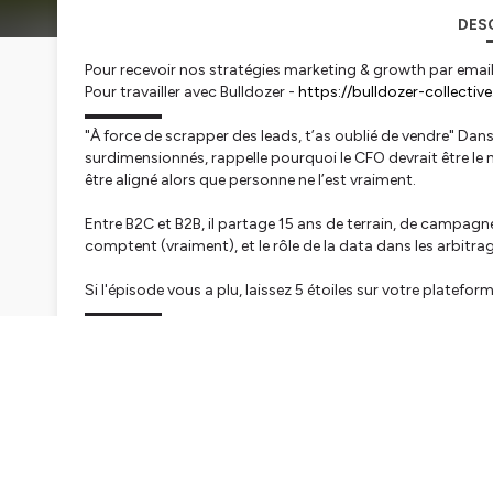
DES
Pour recevoir nos stratégies marketing & growth par email
Pour travailler avec Bulldozer -
https://bulldozer-collectiv
▬▬▬▬▬
"À force de scrapper des leads, t’as oublié de vendre" Dan
surdimensionnés, rappelle pourquoi le CFO devrait être le
être aligné alors que personne ne l’est vraiment.
Entre B2C et B2B, il partage 15 ans de terrain, de campagne
comptent (vraiment), et le rôle de la data dans les arbitra
Si l'épisode vous a plu, laissez 5 étoiles sur votre platefor
▬▬▬▬▬
OÙ RETROUVER CHARLES-ALEXANDRE :
https://www.link
OÙ RETROUVER JORDAN :
linkedin.com/in/jordanchenevie
BOSSER AVEC BULLDOZER :
https://bulldozer-collective.
▬▬▬▬▬
QU'EST-CE QUE BULLDOZER ?
Bulldozer maximise la performance marketing & commercial
modèle hybride agence/collectif nous permet d’accéder aux
leviers de performances de nos clients (Outbound, Paid, 