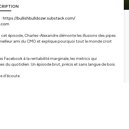
CRIPTION
 :
https://bullishbulldozer.substack.com/
e.com
s cet épisode, Charles-Alexandre démonte les illusions des pipes
 meilleur ami du CMO et explique pourquoi tout le monde croit
s Facebook à la rentabilité marginale, les metrics qui
ges du quotidien. Un épisode brut, précis et sans langue de bois.
me d'écoute.
edin.com/in/charlesalexandreperetz/
r/
com/
e des PMEs et Scale-Ups sur l'ensemble de leur funnel. Notre
 meilleurs talents du marché et d’agir sur l’ensemble des
SEO, ABM, RevOps, Data…).