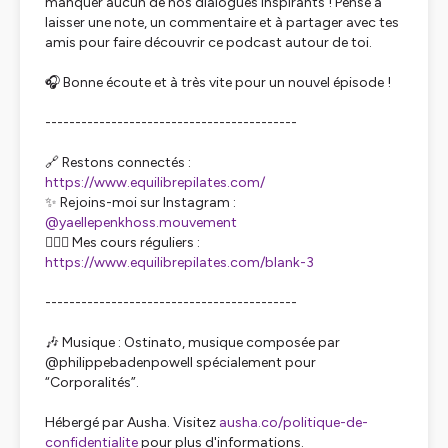
manquer aucun de nos dialogues inspirants ! Pense à
laisser une note, un commentaire et à partager avec tes
amis pour faire découvrir ce podcast autour de toi.
🎧 Bonne écoute et à très vite pour un nouvel épisode !
------------------------------------------
🔗 Restons connectés :
https://www.equilibrepilates.com/
✨ Rejoins-moi sur Instagram :
@yaellepenkhoss.mouvement
🧘🏻‍♀️ Mes cours réguliers :
https://www.equilibrepilates.com/blank-3
------------------------------------------
🎶 Musique : Ostinato, musique composée par
@philippebadenpowell spécialement pour
“Corporalités”.
Hébergé par Ausha. Visitez
ausha.co/politique-de-
confidentialite
pour plus d'informations.