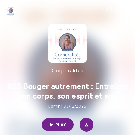
Corporalités
#20 Bouger autrement : Entraîner
son corps, son esprit et son
équilibre intérieur
08min | 03/12/2025
PLAY