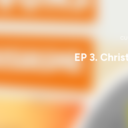
CU
EP 3. Chri