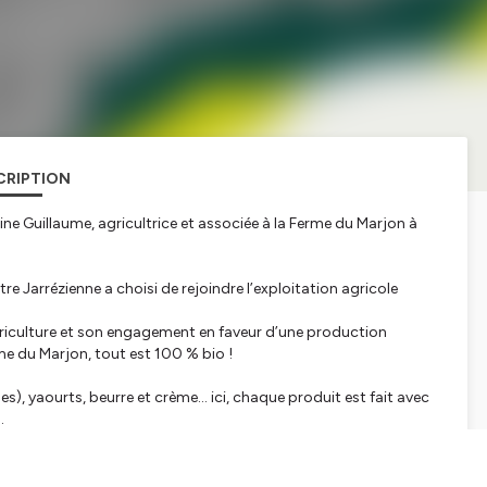
CRIPTION
tine Guillaume, agricultrice et associée à la Ferme du Marjon à
re Jarrézienne a choisi de rejoindre l’exploitation agricole
griculture et son engagement en faveur d’une production
rme du Marjon, tout est 100 % bio !
s), yaourts, beurre et crème… ici, chaque produit est fait avec
.
e et la convivialité de la ferme. Avec elle, impossible de ne pas
s !