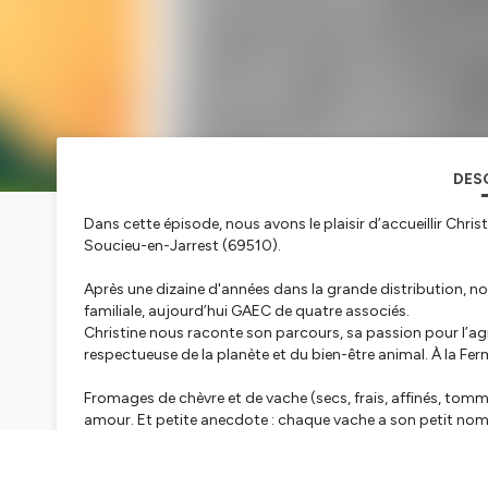
DES
Dans cette épisode, nous avons le plaisir d’accueillir Chris
Soucieu-en-Jarrest (69510).
Après une dizaine d'années dans la grande distribution, not
familiale, aujourd’hui GAEC de quatre associés.
Christine nous raconte son parcours, sa passion pour l’a
respectueuse de la planète et du bien-être animal. À la Fe
Fromages de chèvre et de vache (secs, frais, affinés, tomme
amour. Et petite anecdote : chaque vache a son petit nom
Entre la fromagerie et la vente, Christine est aussi le sourir
avoir envie de découvrir et déguster leurs délicieux produit