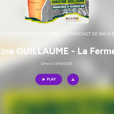
LTIVONS L'ENTHOUSIASME - LE PODCAST DE BIO A 
stine GUILLAUME - La Ferm
12min | 03/19/2025
PLAY