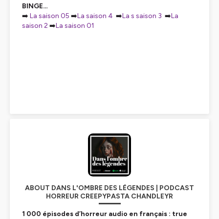
BINGE…
➡️
La saison 05
➡️
La saison 4
➡️
La s saison 3
➡️
La
saison 2
➡️
La saison 01
ABOUT DANS L'OMBRE DES LÉGENDES | PODCAST
HORREUR CREEPYPASTA CHANDLEYR
1 000 épisodes d’horreur audio en français : true