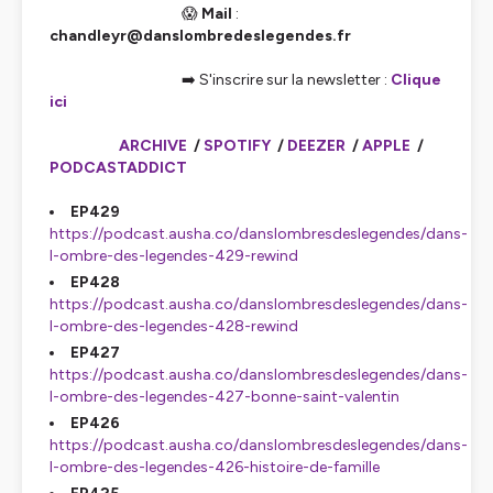
😱
Mail
:
chandleyr@danslombredeslegendes.fr
➡️ S'inscrire sur la newsletter :
Clique
ici
ARCHIVE
/
SPOTIFY
/
DEEZER
/
APPLE
/
PODCASTADDICT
EP429
https://podcast.ausha.co/danslombresdeslegendes/dans-
l-ombre-des-legendes-429-rewind
EP428
https://podcast.ausha.co/danslombresdeslegendes/dans-
l-ombre-des-legendes-428-rewind
EP427
https://podcast.ausha.co/danslombresdeslegendes/dans-
l-ombre-des-legendes-427-bonne-saint-valentin
EP426
https://podcast.ausha.co/danslombresdeslegendes/dans-
l-ombre-des-legendes-426-histoire-de-famille