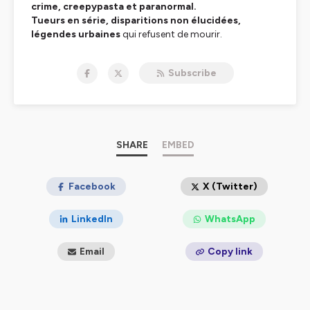
crime, creepypasta et paranormal.
Tueurs en série, disparitions non élucidées,
légendes urbaines
qui refusent de mourir.
Chandleyr ne raconte pas des histoires — il réveille vos
peurs les plus enfouies.
Subscribe
Ici, la réalité dérape. Le
surnaturel
vous observe.
Ce n’est pas un podcast. C’est un rituel.
🎧 Écouter :
https://smartlink.ausha.co/danslombresdeslegendes
📧
chandleyr@danslombredeslegendes.fr
SHARE
EMBED
Facebook
X (Twitter)
Hébergé par Ausha. Visitez
ausha.co/politique-de-
LinkedIn
WhatsApp
confidentialite
pour plus d'informations.
Email
Copy link