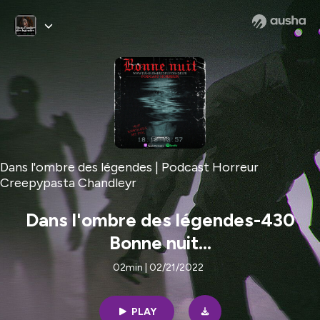
Dans l'ombre des légendes | Podcast Horreur
Creepypasta Chandleyr
Dans l'ombre des légendes-430
Bonne nuit...
02min | 02/21/2022
PLAY