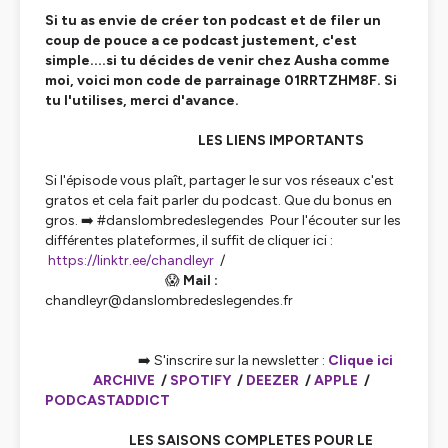
Si tu as envie de créer ton podcast et de filer un
coup de pouce a ce podcast justement, c'est
simple....si tu décides de venir chez Ausha comme
moi, voici mon code de parrainage 01RRTZHM8F. Si
tu l'utilises, merci d'avance.
LES LIENS IMPORTANTS
Si l'épisode vous plaît, partager le sur vos réseaux c'est
gratos et cela fait parler du podcast. Que du bonus en
gros. ➡️ #danslombredeslegendes Pour l'écouter sur les
différentes plateformes, il suffit de cliquer ici :
https://linktr.ee/chandleyr
/
😱
Mail :
chandleyr@danslombredeslegendes.fr
➡️ S'inscrire sur la newsletter :
Clique ici
ARCHIVE
/
SPOTIFY
/
DEEZER
/
APPLE
/
PODCASTADDICT
LES SAISONS COMPLETES POUR LE