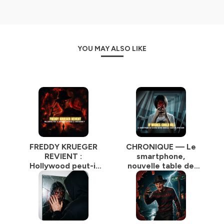
YOU MAY ALSO LIKE
FREDDY KRUEGER
CHRONIQUE — Le
REVIENT :
smartphone,
Hollywood peut-il
nouvelle table de
encore réinventer
spiritisme : et si vos
le cauchemar ? |
vœux pouvaient
Podcast Horreur
tuer | Podcast
Horreur