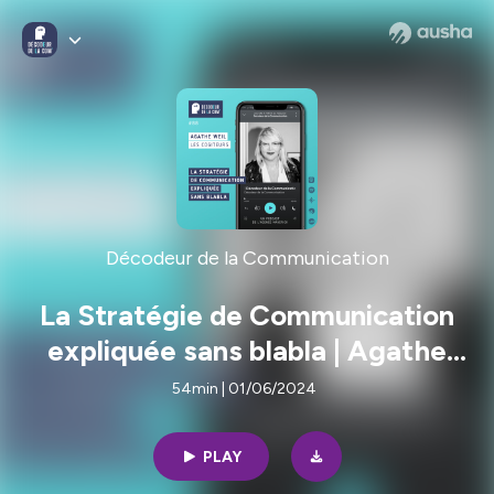
Décodeur de la Communication
La Stratégie de Communication
expliquée sans blabla | Agathe
Weil, les Cogiteurs | Ep 88
54min | 01/06/2024
PLAY