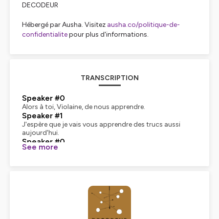
DECODEUR
Hébergé par Ausha. Visitez
ausha.co/politique-de-
confidentialite
pour plus d'informations.
TRANSCRIPTION
Speaker #0
Alors à toi, Violaine, de nous apprendre.
Speaker #1
J'espère que je vais vous apprendre des trucs aussi
aujourd'hui.
Speaker #0
See more
Pas gâcher.
Speaker #1
En fait, oui, c'est vrai qu'on en parle souvent, mais bon,
le gaspillage alimentaire, ça reste un vrai problème en
France. Donc, je reviens sur le sujet régulièrement. Et
tout ce que vous jetez, si ce n'est pas dans un compost,
c'est vraiment une chaîne énergivore, j'en ai déjà parlé
aussi. Donc, je me suis dit, bon, allez, on donne des
recettes. Comme ça, vous allez rentrer, vous allez faire