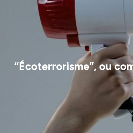
“Écoterrorisme”, ou co