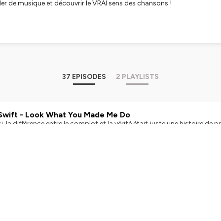
rler de musique et découvrir le VRAI sens des chansons !
 de mort: detournementdesonspodcast@gmail.com
tialite
pour plus d'informations.
37 EPISODES
2 PLAYLISTS
Swift - Look What You Made Me Do
si, la différence entre le complot et la vérité était juste une histoire de preuves ? Dans
du triptyque des chats de Détournement de Sons, nous vous parlons d
ift ! Mais aussi de complitisme… et forcément de chats. Hébergé par Ausha.
usha.co/fr/politique-de-confidentialite pour plus d'informations.
n | Published on October 2, 2025
 I Want to Break Free
tre deux volets d'une même série, il se passe du temps... beaucoup de temps. Ce nouv
que des chats c'est un peu notre Avatar 2 à nous : il n’est pas très atte
is not dead et nous vous proposons de découvrir la vraie histoire de I