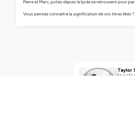
Pierre et Marc, potes depuis le lycée se retrouvent pour pa
Vous pensiez connaitre la signification de vos titres likés ?
Détrompez-vous... écoutez Détournement de sons !
Contact, idées d'épisodes, demande d'IBAN ou menace
Hébergé par Ausha. Visitez
ausha.co/politique-de-confiden
Taylor 
Et si ! Et 
épisode 
You Made Me Do de Taylor Sw
Visitez a
Play
7mi
Queen -
Parfois, en
du tripty
forcément un chef d’oeuvre. DDS 