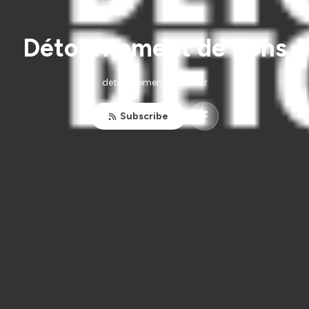
Détournement de Sons
detournementdesons.fr
Subscribe