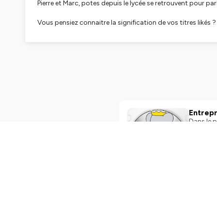
Pierre et Marc, potes depuis le lycée se retrouvent pour pa
Vous pensiez connaitre la signification de vos titres likés ?
Détrompez-vous... écoutez Détournement de sons !
Contact, idées d'épisodes, demande d'IBAN ou menace
Hébergé par Ausha. Visitez
ausha.co/politique-de-confiden
Entrep
Dans le podc
les podca
évidemme
aux joies du self-branling. On rend 
de l’héri
petite gloire des grands
Play
12m
Hébergé p
La Mast
Le Festiv
du podcast et se 
représent