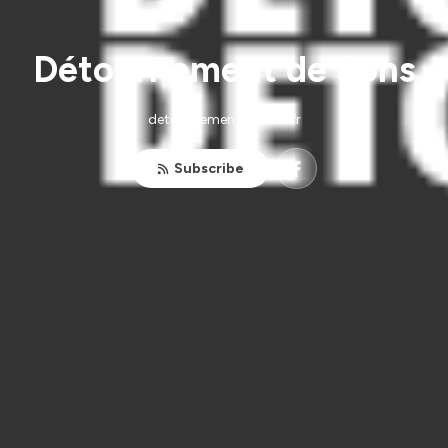
Détournement de Sons
detournementdesons.fr
Subscribe