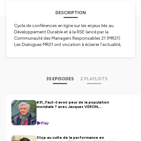
DESCRIPTION
Cycle de conférences en ligne sur les enjeux liés au
Développement Durable et à la RSE lancé par la
Communauté des Managers Responsables 21 (MR21).
Les Dialogues MR21 ont vocation à éclairer l'actualité,
identifier les (nouveaux) enjeux liés au Développement
Durable et à la RSE et proposer des pistes de réflexion et
des scenarii pour aller vers une transformation durable.
Hébergé par Ausha. Visitez
ausha.co/politique-de-
35 EPISODES
2 PLAYLISTS
confidentialite
pour plus d'informations.
#31_Faut-il avoir peur de la population
mondiale ? avec Jacques VERON,
Démographe, Directeur de recherche
émérite à l'INED
Play
Stop au culte de la performance en