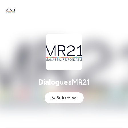
DialoguesMR21
Subscribe