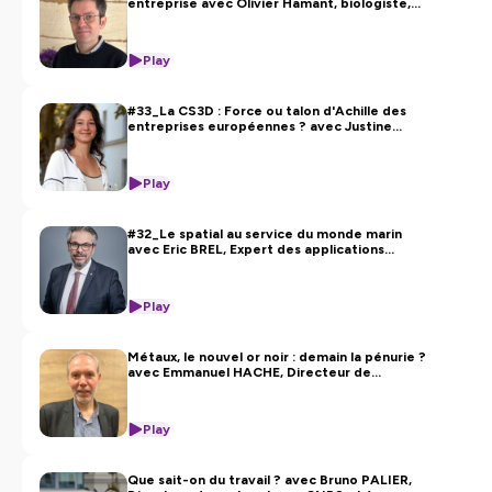
entreprise avec Olivier Hamant, biologiste,
directeur de l’institut Michel Serres
Play
#33_La CS3D : Force ou talon d'Achille des
entreprises européennes ? avec Justine
Ripoll, Responsable de campagne de "Notre
affaire à tous"
Play
#32_Le spatial au service du monde marin
avec Eric BREL, Expert des applications
spatiales vers le Maritime/ les Outre-mer au
sein du CNES
Play
Métaux, le nouvel or noir : demain la pénurie ?
avec Emmanuel HACHE, Directeur de
recherche à l'IRIS et Economiste à l'IFIP
Play
Que sait-on du travail ? avec Bruno PALIER,