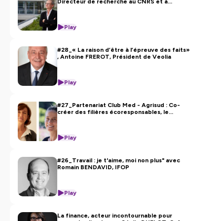
Directeur de recherche au CNRS et à
Sciences Po
Play
#28_« La raison d’être à l’épreuve des faits»
, Antoine FREROT, Président de Veolia
Play
#27_Partenariat Club Med - Agrisud : Co-
créer des filières écoresponsables, le
programme Green Farmers
Play
#26_Travail : je t'aime, moi non plus" avec
Romain BENDAVID, IFOP
Play
La finance, acteur incontournable pour