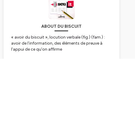
ABOUT DU BISCUIT
« avoir du biscuit », locution verbale (fig.) (fam.) :
avoir de l’information, des éléments de preuve à
l'appui de ce qu'on affirme
Du Biscuit
, référence en matière de podcast
d’éducation aux médias et à l’information, revient
Subscribe
pour une quatrième saison riche en réflexions et
reportages ! Plongez au cœur des enjeux du
journalisme et découvrez des ressources inédites
pour approfondir votre compréhension des
processus de fabrication de l’information.
Comment penser et transmettre les grandes
questions autour des enjeux de production de
l’information ? Comment analyser notre société de
l’information avec un regard critique et objectif ?
Pour les 7 premiers épisodes de cette nouvelle