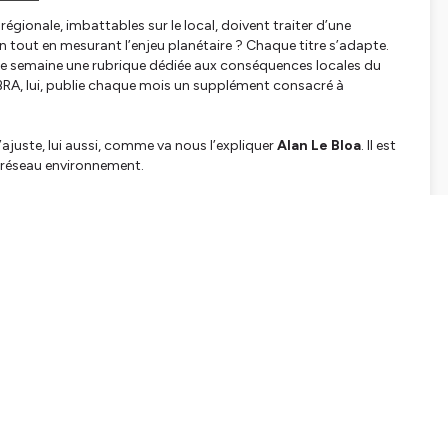
égionale, imbattables sur le local, doivent traiter d’une
 tout en mesurant l’enjeu planétaire ? Chaque titre s’adapte.
e semaine une rubrique dédiée aux conséquences locales du
EBRA, lui, publie chaque mois un supplément consacré à
’ajuste, lui aussi, comme va nous l’expliquer
Alan Le Bloa
. Il est
u réseau environnement.
tialite
pour plus d'informations.
SHARE
EMBED
Facebook
X (Twitter)
LinkedIn