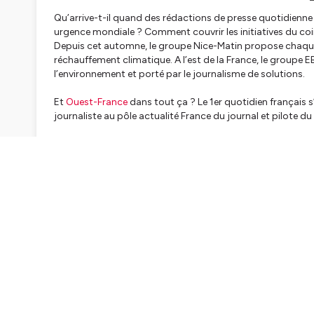
Qu’arrive-t-il quand des rédactions de presse quotidienne r
urgence mondiale ? Comment couvrir les initiatives du coin
Depuis cet automne, le groupe Nice-Matin propose chaqu
réchauffement climatique. A l’est de la France, le groupe 
l’environnement et porté par le journalisme de solutions.
Et
Ouest-France
dans tout ça ? Le 1er quotidien français s
journaliste au pôle actualité France du journal et pilote d
Tiphaine Crézé
Réalisation : Francisque Brémont
Hébergé par Ausha. Visitez
ausha.co/politique-de-confiden