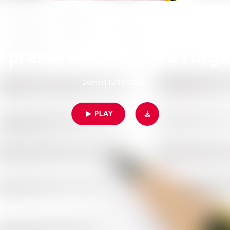
Du Biscuit
 presse locale face à l’urg
26min | 12/19/2022
PLAY