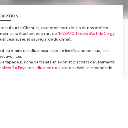
CRIPTION
’hui sur Le Chantier, tout droit sorti de l’un de nos ateliers
vier, cinq étudiant.es en art de
l’ENSAPC, l’Ecole d’art de Cergy
influenceur.euses et sauvegarde du climat.
nt au moins un influenceur.euse sur les réseaux sociaux, ils et
ent avoir ces
ie tapageur, riche de trajets en avion et d’achats de vêtements
collectif « Paye ton influence »
qui vise à
« réveiller le monde de
s et Juliette de l’ENSAPC
.
Clara Garnier-Amouroux
.
n aux médias et d’initiation à la radio menés par l’association
re.
tialite
pour plus d'informations.