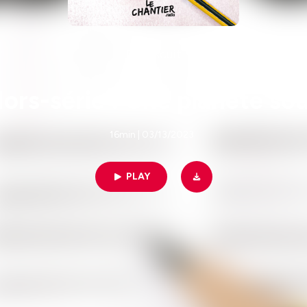
Du Biscuit
ors-série : Une planète sou
16min | 03/13/2023
PLAY