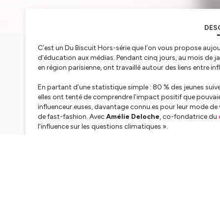
DES
C’est un Du Biscuit Hors-série que l’on vous propose aujourd
d’éducation aux médias. Pendant cinq jours, au mois de jan
en région parisienne, ont travaillé autour des liens entre 
En partant d’une statistique simple : 80 % des jeunes suive
elles ont tenté de comprendre l’impact positif que pouvai
influenceur.euses, davantage connu.es pour leur mode de v
de fast-fashion. Avec
Amélie Deloche
, co-fondatrice du
l’influence sur les questions climatiques »
.
Un documentaire réalisé par
Balint, Anouck, Elise, Ulise
Préparation, encadrement des étudiant.e.s et réalisation :
Un programme réalisé dans le cadre des ateliers d’éducatio
L’Onde Porteuse et avec le soutien du Ministère de la Cultu
Hébergé par Ausha. Visitez
ausha.co/politique-de-confiden