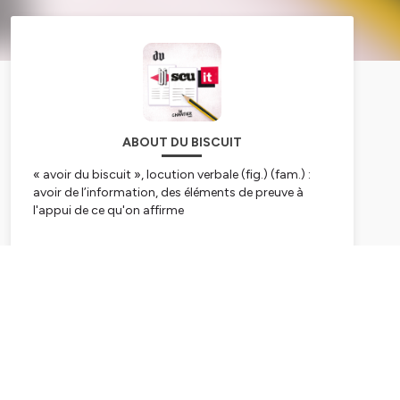
ABOUT DU BISCUIT
« avoir du biscuit », locution verbale (fig.) (fam.) :
avoir de l’information, des éléments de preuve à
l'appui de ce qu'on affirme
Du Biscuit
, référence en matière de podcast
d’éducation aux médias et à l’information, revient
Subscribe
pour une quatrième saison riche en réflexions et
reportages ! Plongez au cœur des enjeux du
journalisme et découvrez des ressources inédites
pour approfondir votre compréhension des
processus de fabrication de l’information.
Comment penser et transmettre les grandes