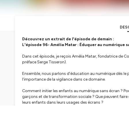
DES
Découvrez un extrait de l'épisode de demain :
L'épisode 96- Amélia Matar : Éduquer au numérique sa
Dans cet épisode, je reçois Amélia Matar, fondatrice de
Co
préface Serge Tisseron).
Ensemble, nous parlons d’éducation au numérique dès le plu
l'importance de la vigilance dans ce domaine.
Comment initier les enfants au numérique sans écran ? Pourq
garçons et de transformation sociale ? Que peuvent fair
leurs enfants dans leurs usages des écrans ?
Un épisode qui évoque aussi le parcours d'Amélia, d'entrep
dans l'innovation, et les propositions pour faire changer l