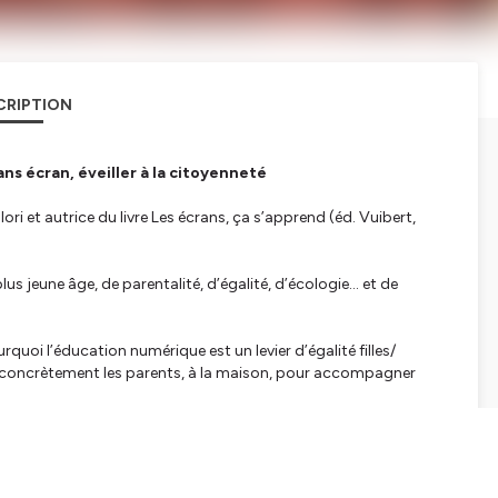
CRIPTION
ns écran, éveiller à la citoyenneté
lori
et autrice du livre
Les écrans, ça s’apprend
(éd. Vuibert,
s jeune âge, de parentalité, d’égalité, d’écologie… et de
uoi l’éducation numérique est un levier d’égalité filles/
e concrètement les parents, à la maison, pour accompagner
reneur à intrapreneur, elle nous explique comme elle s'épanouie
es choses.