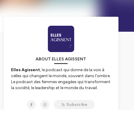
ABOUT ELLES AGISSENT
Elles Agissent
, le podcast qui donne de la voix à
celles qui changent le monde, souvent dans l'ombre.
Le podcast des femmes engagées qui transforment
la société, le leadership et le monde du travail.
À travers des récits intimes et puissants, le podcast
Subscribe
explore l’engagement, le pouvoir, l’audace et les
choix qui font agir.
Un podcast animé par Émilie Berthet, productrice
de podcasts, conférencière et fondatrice d’Elles
Agissent.