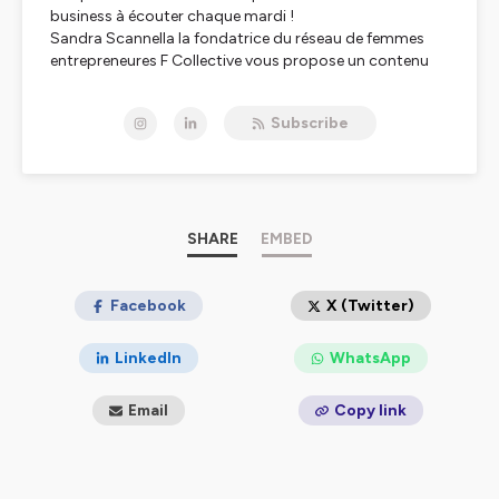
business à écouter chaque mardi !
Sandra Scannella la fondatrice du réseau de femmes
entrepreneures F Collective vous propose un contenu
100% audio pour vous inspirer et faire grandir votre
activité.
Subscribe
Des épisodes format interview où elle reçoit les femmes
cheffes d’entreprises que vous admirez pour qu’elles
vous racontent leur parcours et leur quotidien de
dirigeantes… et des épisodes en solo, ou Sandra
partage son retour d’expérience sur le mindset et la
gestion d’une entreprise… tous les sujets dont vous
SHARE
EMBED
faites face au quotidien si vous êtes vous-mêmes une
entrepreneure.
Facebook
X (Twitter)
Hébergé par Ausha. Visitez
ausha.co/politique-de-
confidentialite
pour plus d'informations.
LinkedIn
WhatsApp
Email
Copy link