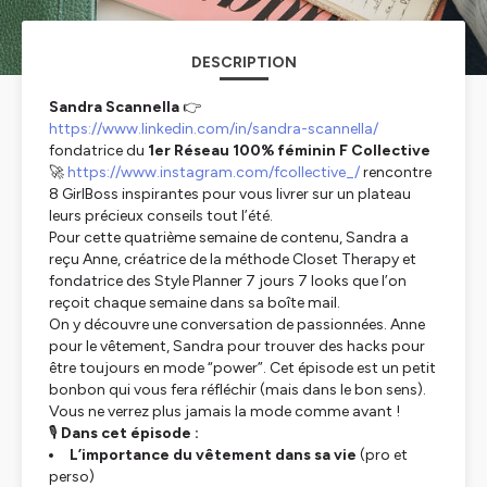
DESCRIPTION
Sandra Scannella
👉
https://www.linkedin.com/in/sandra-scannella/
fondatrice du
1er Réseau 100% féminin F Collective
🚀
https://www.instagram.com/fcollective_/
rencontre
8 GirlBoss inspirantes pour vous livrer sur un plateau
leurs précieux conseils tout l’été.
Pour cette quatrième semaine de contenu, Sandra a
reçu Anne, créatrice de la méthode Closet Therapy et
fondatrice des Style Planner 7 jours 7 looks que l’on
reçoit chaque semaine dans sa boîte mail.
On y découvre une conversation de passionnées. Anne
pour le vêtement, Sandra pour trouver des hacks pour
être toujours en mode “power”. Cet épisode est un petit
bonbon qui vous fera réfléchir (mais dans le bon sens).
Vous ne verrez plus jamais la mode comme avant !
🎙
Dans cet épisode :
L’importance du vêtement dans sa vie
(pro et
perso)