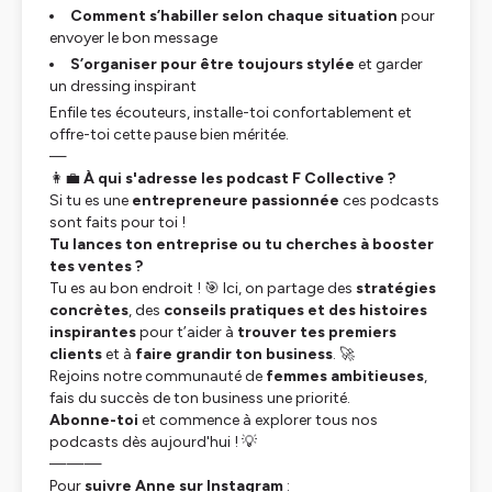
Comment s’habiller selon chaque situation
pour
envoyer le bon message
S’organiser pour être toujours stylée
et garder
un dressing inspirant
Enfile tes écouteurs, installe-toi confortablement et
offre-toi cette pause bien méritée.
—
👩‍💼
À qui s'adresse les podcast F Collective ?
Si tu es une
entrepreneure passionnée
ces podcasts
sont faits pour toi !
Tu lances ton entreprise ou tu cherches à booster
tes ventes ?
Tu es au bon endroit ! 🎯 Ici, on partage des
stratégies
concrètes
, des
conseils pratiques et des histoires
inspirantes
pour t’aider à
trouver tes premiers
clients
et à
faire grandir ton business
. 🚀
Rejoins notre communauté de
femmes ambitieuses
,
fais du succès de ton business une priorité.
Abonne-toi
et commence à explorer tous nos
podcasts dès aujourd'hui ! 💡
———
Pour
suivre Anne sur Instagram
: