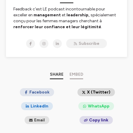
Feedback c'est LE podcast incontournable pour
exceller en
management
et
leadership,
spécialement
conçu pour les femmes managers cherchant à
renforcer leur confiance et leur légitimité
.
Chaque semaine j'y dévoile mes meilleurs conseils pour
Subscribe
piloter avec succès une équipe, instaurer un leadership
bienveillant, et s'affirmer au sein de son entreprise
(même en tant qu'introvertie !)
Je suis Elodie, forte de 14 ans d'expérience en
management au sein d'une PME : les relations humaines
SHARE
EMBED
sont une vraie passion pour moi et je te transmets tout
ce que j'ai pu apparendre (et surtout les erreurs à ne pas
faire !)
Facebook
X (Twitter)
Ici, pas de théorie. J'ai une approche pratique et sans
LinkedIn
WhatsApp
détours :
des conseils concrets
pour te faire avancer
sereinement dans ta vie professionnelle
.
Email
Copy link
Que tu sois entrepreneure ou salariée, Feedback est ton