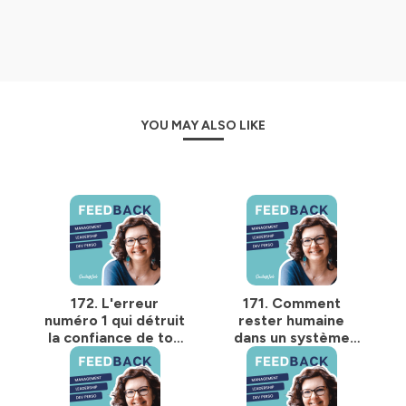
guide chaque semaine pour
une évolution et une
carrière professionnelle épanouissante.
🙌 Pour retrouver tous mes contenus c'est par là :
https://smileatjob.fr/
YOU MAY ALSO LIKE
🦋 Pour retrouver toutes mes formations :
https://smileatjob.fr/formations
👉
Abonne toi
à ce podcast pour ne rater aucun
épisode
🌟Si ce podcast te plait, je t'invite à
me laisser un avis
sur ta plateforme d'écoute préférée !
172. L'erreur
171. Comment
Hébergé par Ausha. Visitez
ausha.co/politique-de-
numéro 1 qui détruit
rester humaine
confidentialite
pour plus d'informations.
la confiance de ton
dans un système
équipe
déshumanisant ?