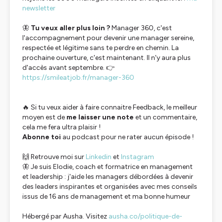
newsletter
🦋
Tu veux aller plus loin ?
Manager 360, c'est
l'accompagnement pour devenir une manager sereine,
respectée et légitime sans te perdre en chemin. La
prochaine ouverture, c'est maintenant. Il n'y aura plus
d'accès avant septembre. 👉
https://smileatjob.fr/manager-360
🔥 Si tu veux aider à faire connaitre Feedback, le meilleur
moyen est de
me laisser une note
et un commentaire,
cela me fera ultra plaisir !
Abonne toi
au podcast pour ne rater aucun épisode !
🙌 Retrouve moi sur
Linkedin
et
Instagram
🦋 Je suis Elodie, coach et formatrice en management
et leadership : j'aide les managers débordées à devenir
des leaders inspirantes et organisées avec mes conseils
issus de 16 ans de management et ma bonne humeur
Hébergé par Ausha. Visitez
ausha.co/politique-de-