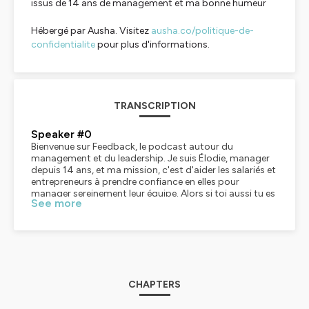
issus de 14 ans de management et ma bonne humeur
Hébergé par Ausha. Visitez
ausha.co/politique-de-
confidentialite
pour plus d'informations.
TRANSCRIPTION
Speaker #0
Bienvenue sur Feedback, le podcast autour du
management et du leadership. Je suis Élodie, manager
depuis 14 ans, et ma mission, c'est d'aider les salariés et
entrepreneurs à prendre confiance en elles pour
manager sereinement leur équipe. Alors si toi aussi tu es
See more
convaincu qu'on peut avoir un management
bienveillant et un leadership affirmé sans écraser les
autres, abonne-toi ! Tu trouveras ici tous mes conseils
et retours d'expérience pour t'aider à devenir une des
leaders le demain. Je te souhaite une agréable écoute !
J'ai longtemps culpabilisé en étant manager. J'ai
culpabilisé de prendre certaines décisions difficiles, des
CHAPTERS
sanctions, voire même des licenciements. J'ai
culpabilisé parfois de m'être emportée en public, ou à