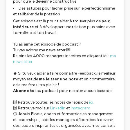
pour qu’elle devienne constructive
Des astuces pour lâcher prise sur le perfectionnisme
et te libérer de la pression
Cet épisode est là pour t'aider à trouver plus de
paix
intérieure
et à développer une relation plus saine avec
toi-même et ton travail.
Tu as aimé cet épisode de podcast ?
Tu vas adorer ma newsletter 💌
Rejoins les 4000 managers inscrites en cliquant ici :
ma
newsletter
🔥 Si tu veux aider à faire connaitre Feedback, le meilleur
moyen est de
me laisser une note
et un commentaire,
cela me fera ultra plaisir !
Abonne toi
au podcast pour ne rater aucun épisode !
🙌 Retrouve toutes les notes de l’épisode
ici.
🙌 Retrouve moi sur
Linkedin
et
Instagram
🦋 Je suis Elodie, coach et formatrice en management
et leadership : j'aide les managers débordées à devenir
des leaders inspirantes et organisées avec mes conseils