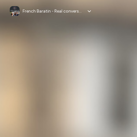
French Baratin - Real conversations in French for advanced learners, débats en français authentique, B2 et C1, FLE, French language podcast