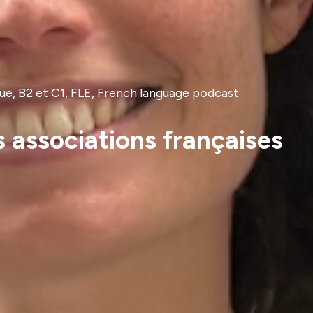
ue, B2 et C1, FLE, French language podcast
associations françaises