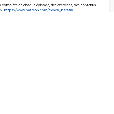
on complète de chaque épisode, des exercices, des contenus
n :
https://www.patreon.com/french_baratin
d'accéder au vocabulaire : Apple Podcasts, Overcast, Pocket
17
 2026
r Amnesty International
nch nonprofit organizations