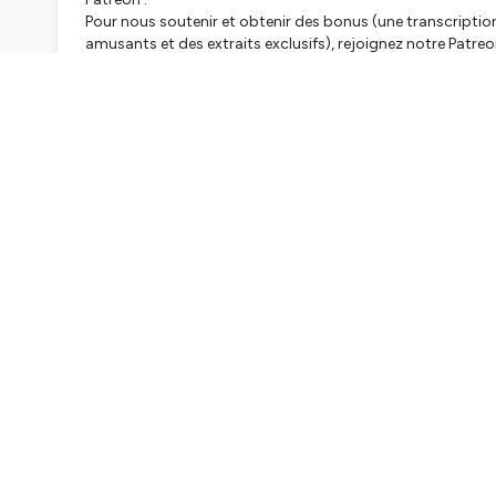
Pour nous soutenir et obtenir des bonus (une transcripti
amusants et des extraits exclusifs), rejoignez notre Patreo
Aide au vocabulaire :
Lecteurs de podcasts permettant de lire les chapitres et 
Casts, Antennapod, Castro
Références :
- film “120 Battements par minute” de Robin Campillo, 20
- mini-série “L'Affaire Laura Stern”, sur France Télévisions,
- film “Les Invisibles” de Louis-Julien Petit, 2019
- festival “Au cinéma pour les droits humains” organisé pa
Crédits :
Montage, Mixage et Musique par Rafael Klepsch
Instagram :
french_baratin
---
Our recommendations for exploring the world of Fre