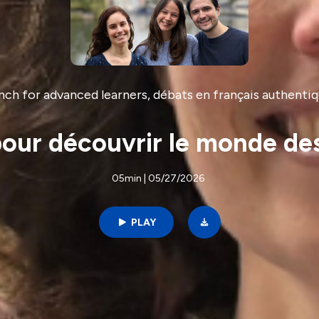
ench for advanced learners, débats en français authentiq
ur découvrir le monde des 
05min | 05/27/2026
PLAY