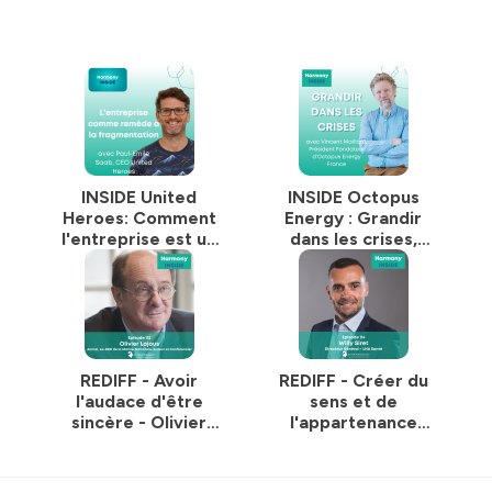
INSIDE United
INSIDE Octopus
Heroes: Comment
Energy : Grandir
l'entreprise est un
dans les crises,
remède à la
avec Vincent
fragmentation du
Maillard, Président
collectif, avec Paul
Fondateur
Emile Saab, CEO
REDIFF - Avoir
REDIFF - Créer du
l'audace d'être
sens et de
sincère - Olivier
l'appartenance
Lajous, Amiral, ex-
dans une entreprise
DRH de la Marine
de 9000 personnes
Nationale, auteur et
- Willy Siret, LNA