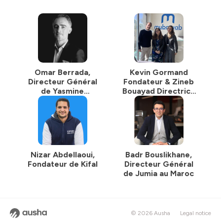
Omar Berrada,
Kevin Gormand
Directeur Général
Fondateur & Zineb
de Yasmine
Bouayad Directrice
Immobilier
Générale de
Mubawab
Nizar Abdellaoui,
Badr Bouslikhane,
Fondateur de Kifal
Directeur Général
de Jumia au Maroc
© 2026 Ausha
Legal notice