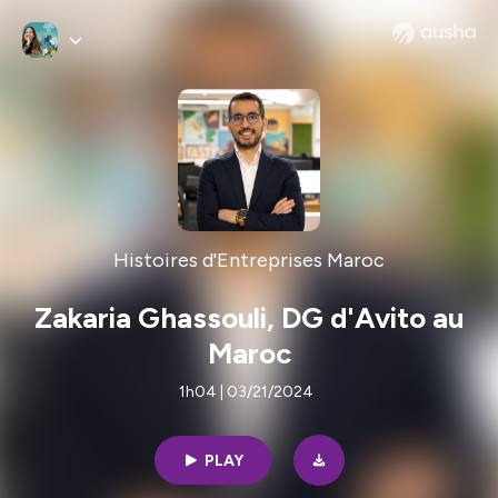
Histoires d'Entreprises Maroc
Zakaria Ghassouli, DG d'Avito au
Maroc
1h04 | 03/21/2024
PLAY