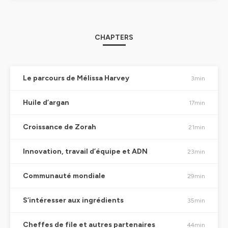
CHAPTERS
Le parcours de Mélissa Harvey
3min
Huile d’argan
17min
Croissance de Zorah
21min
Innovation, travail d’équipe et ADN
23min
Communauté mondiale
29min
S’intéresser aux ingrédients
35min
Cheffes de file et autres partenaires
44min