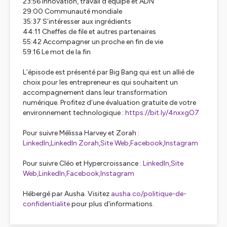
23:56 Innovation, travail d’équipe et ADN
29:00 Communauté mondiale
35:37 S’intéresser aux ingrédients
44:11 Cheffes de file et autres partenaires
55:42 Accompagner un proche en fin de vie
59:16 Le mot de la fin
L’épisode est présenté par Big Bang qui est un allié de
choix pour les entrepreneur·es qui souhaitent un
accompagnement dans leur transformation
numérique. Profitez d’une évaluation gratuite de votre
environnement technologique :
https://bit.ly/4nxxgO7
Pour suivre Mélissa Harvey et Zorah :
LinkedIn
,
LinkedIn Zorah
,
Site Web
,
Facebook
,
Instagram
Pour suivre Cléo et Hypercroissance :
LinkedIn,
Site
Web,
LinkedIn,
Facebook,
Instagram
Hébergé par Ausha. Visitez
ausha.co/politique-de-
confidentialite
pour plus d'informations.