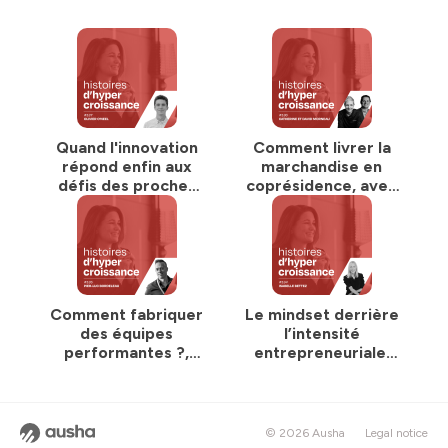
Quand l'innovation
Comment livrer la
répond enfin aux
marchandise en
défis des proches
coprésidence, avec
aidants, avec
Catherine et David
Olivier O'Neel -
Morneau - #136
#137
Comment fabriquer
Le mindset derrière
des équipes
l’intensité
performantes ?,
entrepreneuriale,
avec Pier-Luc
avec Isabelle
Bordeleau - #135
Bettez - #134
© 2026 Ausha
Legal notice