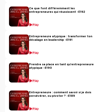
conférencière TEDx. Elle dévoile avec authenticité,
profondeur et humour des stratégies audacieuses, des
Ce que font différemment les
entrepreneures qui réussissent -E192
approches mindset décalées pour que
ton business
soit ton
espace d’expansion
.
Play
Ce podcast pour femmes entrepreneures t'aide à te
rendre
visible
, trouver des
clients
, augmenter ton
Entrepreneure atypique : transformer ton
chiffre
d’affaires
, atteindre ton prochain niveau de
décalage en leadership -E191
succès
, avec un marketing joyeux et une vente alignée.
C'est comme avoir ta business coach qui t'offre de
Play
précieux conseils, chaque jeudi.
Pour les
entrepreneures atypiques
, créer son offre,
Prendre sa place en tant qu’entrepreneure
atypique -E190
avoir une stratégie marketing alignée, trouver des
clients, augmenter son chiffre d'affaires,
développer
son entreprise hors des normes
sont des
Play
préoccupations du quotidien. Ce podcast, c'est
comme avoir ta business coach qui t'offre de précieux
Entrepreneure : comment savoir si je dois
conseils, chaque jeudi.
persévérer, ou pivoter ? -E189
Que tu sois
débutante
ou
avancée
, les sujets tels que
la création et l’optimisation de ton offre, ton business
Play