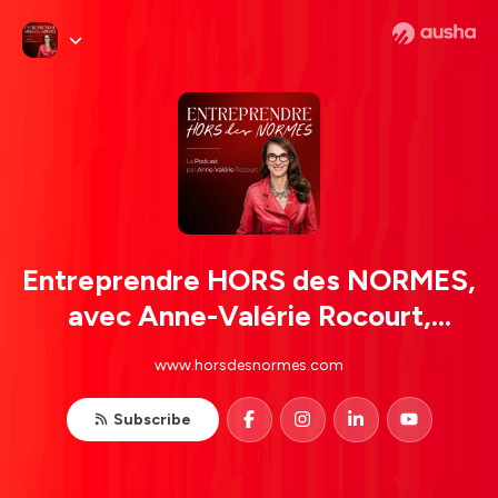
Entreprendre HORS des NORMES,
avec Anne-Valérie Rocourt,
Business Coach et Mentore pour
www.horsdesnormes.com
les femmes entrepreneures
atypiques
Subscribe