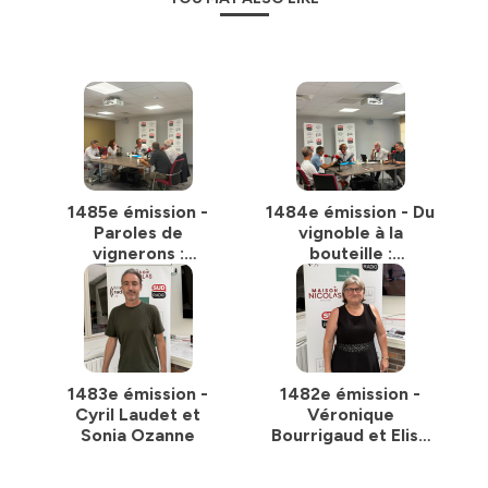
1485e émission -
1484e émission - Du
Paroles de
vignoble à la
vignerons :
bouteille :
construire la filière
l’aventure du
vin de demain
bouchon en
Pyrénées-
Orientales
1483e émission -
1482e émission -
Cyril Laudet et
Véronique
Sonia Ozanne
Bourrigaud et Elise
Gaillard