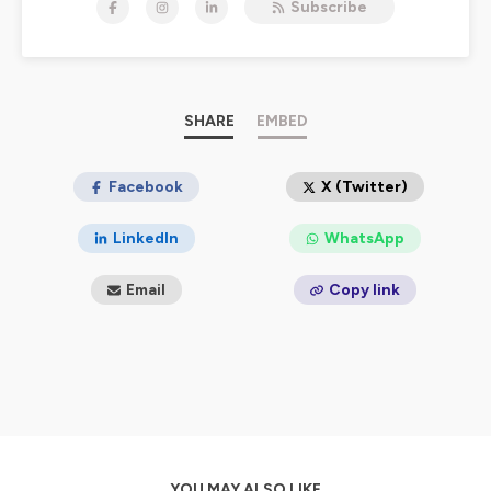
Subscribe
Hébergé par Ausha. Visitez
ausha.co/politique-de-
confidentialite
pour plus d'informations.
SHARE
EMBED
Facebook
X (Twitter)
LinkedIn
WhatsApp
Email
Copy link
YOU MAY ALSO LIKE