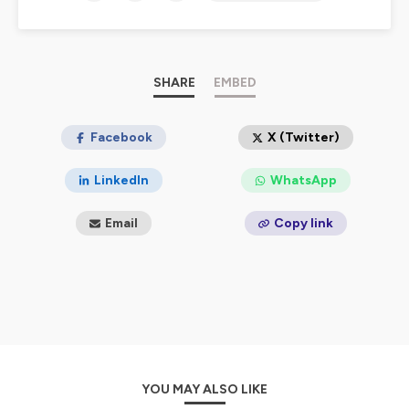
Hébergé par Ausha. Visitez
ausha.co/politique-de-
confidentialite
pour plus d'informations.
SHARE
EMBED
Facebook
X (Twitter)
LinkedIn
WhatsApp
Email
Copy link
YOU MAY ALSO LIKE