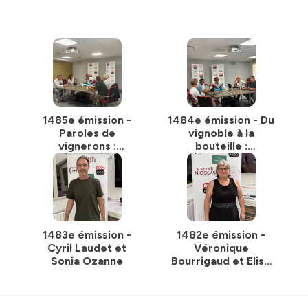
1485e émission -
1484e émission - Du
Paroles de
vignoble à la
vignerons :
bouteille :
construire la filière
l’aventure du
vin de demain
bouchon en
Pyrénées-
Orientales
1483e émission -
1482e émission -
Cyril Laudet et
Véronique
Sonia Ozanne
Bourrigaud et Elise
Gaillard