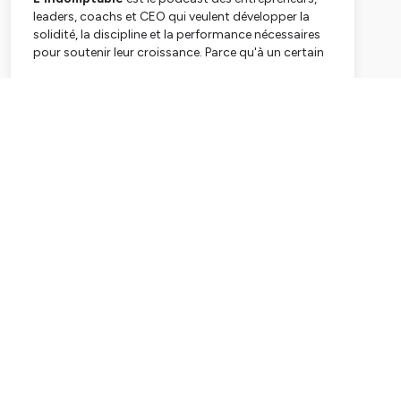
leaders, coachs et CEO qui veulent développer la
solidité, la discipline et la performance nécessaires
pour soutenir leur croissance. Parce qu'à un certain
niveau, ce ne sont plus les stratégies, les tactiques
ou les outils qui font la différence. C'est la solidité du
Subscribe
leader. Chaque niveau de croissance exige une
version plus solide, plus disciplinée et plus
performante de celui qui dirige. C'est exactement ce
que tu découvriras ici.
Chaque semaine, je partage des réflexions, des
expériences de terrain et des conversations sans
filtre sur le leadership, la haute performance, la
performance mentale, la prise de décision, la
discipline, la résilience, la gestion de la pression,
l'intelligence émotionnelle, l'influence, le marketing,
la vente, la croissance d'entreprise et tout ce qui
permet de bâtir une entreprise durable,
sans
sacrifier tout le reste.
Tu comprendras pourquoi certains entrepreneurs
plafonnent malgré les bonnes stratégies, pourquoi