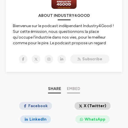
ABOUT INDUSTRY4GOOD
Bienvenue sur le podcast indépendant Industry4Good !
Sur cette émission, nous questionnons la place
qu'occupe l'industrie dans nos vies, pour le meilleur
comme pour le pire. Le podcast propose un regard
ambivalent, documenté et accessible sur une industrie
contemporaine faisant face à des enjeux sociétaux,
Subscribe
environnementaux et humains sans précédent. Un
programme produit et animé par Aurélien Gohier.
Hébergé par Ausha. Visitez
SHARE
ausha.co/politique-de-
EMBED
confidentialite
pour plus d'informations.
Facebook
X (Twitter)
LinkedIn
WhatsApp