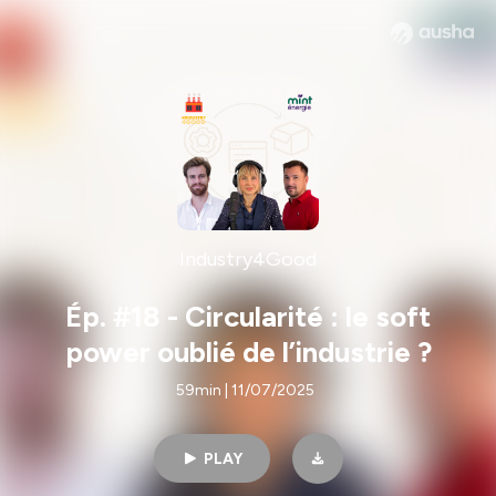
Industry4Good
Ép. #18 - Circularité : le soft
power oublié de l’industrie ?
59min | 11/07/2025
PLAY